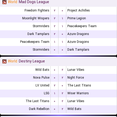
World
Mad Dogs League
Freedom Fighters
۲
۰
Project Achilles
Moonlight Wispers
۲
۱
Prime Legion
Stormriders
۲
۱
Peacekeepers Team
Dark Tamplars
۲
۰
Azure Dragons
Peacekeepers Team
۱
۱
Azure Dragons
Stormriders
۰
۰
Dark Tamplars
World
Destiny League
Wild Bats
۰
۲
Lunar Vibes
Nova Pulse
۰
۲
Night Force
LV United
۲
۰
The Last Titans
LSG
۱
۲
Wiser Warriors
The Last Titans
۰
۲
Lunar Vibes
Dark Rebellion
۰
۲
Wild Bats