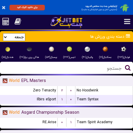
اپلیکیشن جت بت مختص اندروید
برای دانلود کلیک کنید
(دسترسی آسان و بدون فیلترشکن به سایت)
دسته بندی ورزش ها
فوتبال(۲۸۹)
بسکتبال(۷۱)
والیبال(۳۰)
تنیس(۲۲۶)
بیسبال(۵۳)
هاکی روی یخ(۲۸)
هندبال(۱۵)
World
EPL Masters
Zero Tenacity
۲
۰
No Hoodwink
Ilbirs eSport
۱
۰
Team Syntax
World
Asgard Championship Season
RE.Arise
۰
۱
Team Spirit Academy