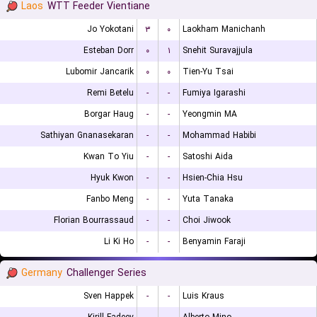
Laos
WTT Feeder Vientiane
Jo Yokotani
۳
۰
Laokham Manichanh
Esteban Dorr
۰
۱
Snehit Suravajjula
Lubomir Jancarik
۰
۰
Tien-Yu Tsai
Remi Betelu
-
-
Fumiya Igarashi
Borgar Haug
-
-
Yeongmin MA
Sathiyan Gnanasekaran
-
-
Mohammad Habibi
Kwan To Yiu
-
-
Satoshi Aida
Hyuk Kwon
-
-
Hsien-Chia Hsu
Fanbo Meng
-
-
Yuta Tanaka
Florian Bourrassaud
-
-
Choi Jiwook
Li Ki Ho
-
-
Benyamin Faraji
Germany
Challenger Series
Sven Happek
-
-
Luis Kraus