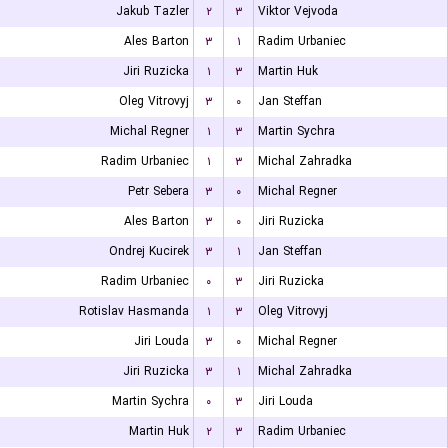
Jakub Tazler
۲
۳
Viktor Vejvoda
Ales Barton
۳
۱
Radim Urbaniec
Jiri Ruzicka
۱
۳
Martin Huk
Oleg Vitrovyj
۳
۰
Jan Steffan
Michal Regner
۱
۳
Martin Sychra
Radim Urbaniec
۱
۳
Michal Zahradka
Petr Sebera
۳
۰
Michal Regner
Ales Barton
۳
۰
Jiri Ruzicka
Ondrej Kucirek
۳
۱
Jan Steffan
Radim Urbaniec
۰
۳
Jiri Ruzicka
Rotislav Hasmanda
۱
۳
Oleg Vitrovyj
Jiri Louda
۳
۰
Michal Regner
Jiri Ruzicka
۳
۱
Michal Zahradka
Martin Sychra
۰
۳
Jiri Louda
Martin Huk
۲
۳
Radim Urbaniec