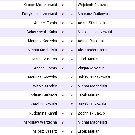
Kacper Marchlewski
۳
۱
Wojciech Gluszek
Patryk Jendrzejewski
۳
۰
Mateusz Rutkowski
Andriej Fomin
۳
۰
Adam Staniczek
Golaszewski Kuba
۳
۱
Mikolaj Lukaszewski
Mariusz Koczyba
۰
۳
Adrian Burkacki
Michał Machelski
۳
۰
Aleksander Barton
Mariusz Baron
۳
۰
Lebek Marian
Andriej Fomin
۳
۱
Zbigniew Nocun
Mariusz Koczyba
۱
۳
Jakub Pruszkowski
Witold Stechly
۱
۳
Michał Machelski
Adrian Burkacki
۰
۳
Lebek Marian
Karol Sulkowski
۱
۲
Bartek Sulkowski
Rudomina Kamil
۰
۳
Zochniak Jakub
Miroslaw Warzecha
۳
۱
Michał Machelski
Milosz Cesarz
۰
۳
Lebek Marian