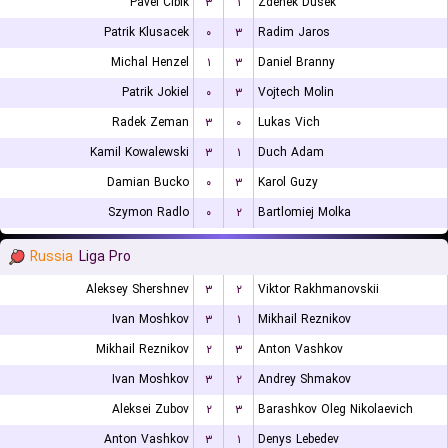
Pavel Cibik
۳
۱
Zdenek Dusek
Patrik Klusacek
۰
۳
Radim Jaros
Michal Henzel
۱
۳
Daniel Branny
Patrik Jokiel
۰
۳
Vojtech Molin
Radek Zeman
۳
۰
Lukas Vich
Kamil Kowalewski
۳
۱
Duch Adam
Damian Bucko
۰
۳
Karol Guzy
Szymon Radlo
۰
۲
Bartlomiej Molka
Russia
Liga Pro
Aleksey Shershnev
۳
۲
Viktor Rakhmanovskii
Ivan Moshkov
۳
۱
Mikhail Reznikov
Mikhail Reznikov
۲
۳
Anton Vashkov
Ivan Moshkov
۳
۲
Andrey Shmakov
Aleksei Zubov
۲
۳
Barashkov Oleg Nikolaevich
Anton Vashkov
۳
۱
Denys Lebedev