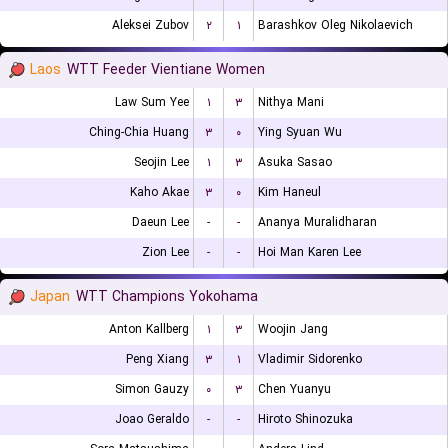
Aleksei Zubov
۲
۱
Barashkov Oleg Nikolaevich
Laos
WTT Feeder Vientiane Women
Law Sum Yee
۱
۳
Nithya Mani
Ching-Chia Huang
۳
۰
Ying Syuan Wu
Seojin Lee
۱
۳
Asuka Sasao
Kaho Akae
۳
۰
Kim Haneul
Daeun Lee
-
-
Ananya Muralidharan
Zion Lee
-
-
Hoi Man Karen Lee
Japan
WTT Champions Yokohama
Anton Kallberg
۱
۳
Woojin Jang
Peng Xiang
۳
۱
Vladimir Sidorenko
Simon Gauzy
۰
۳
Chen Yuanyu
Joao Geraldo
-
-
Hiroto Shinozuka