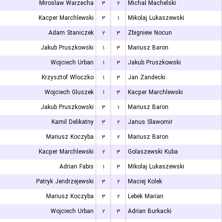
Miroslaw Warzecha
۳
۲
Michał Machelski
Kacper Marchlewski
۳
۱
Mikolaj Lukaszewski
Adam Staniczek
۲
۳
Zbigniew Nocun
Jakub Pruszkowski
۱
۳
Mariusz Baron
Wojciech Urban
۱
۳
Jakub Pruszkowski
Krzysztof Wloczko
۱
۳
Jan Zandecki
Wojciech Gluszek
۱
۳
Kacper Marchlewski
Jakub Pruszkowski
۳
۱
Mariusz Baron
Kamil Delikatny
۳
۲
Janus Slawomir
Mariusz Koczyba
۳
۲
Mariusz Baron
Kacper Marchlewski
۲
۳
Golaszewski Kuba
Adrian Fabis
۱
۳
Mikolaj Lukaszewski
Patryk Jendrzejewski
۳
۲
Maciej Kolek
Mariusz Koczyba
۳
۲
Lebek Marian
Wojciech Urban
۲
۳
Adrian Burkacki