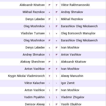
Aleksandr Kitaitsev
۳
۲
Viktor Rakhmanovskii
Mikhail Reznikov
۰
۳
Andrey Shmakov
Denys Lebedev
۳
۱
Mikhail Reznikov
Oleg Moshnikov
۱
۳
Barashkov Oleg Nikolaevich
Vladislav Turnaev
۱
۰
Oleg Borisovich Manuylov
Oleg Moshnikov
۳
۰
Barashkov Oleg Nikolaevich
Denys Lebedev
۰
۳
Ivan Moshkov
Andrey Shmakov
۱
۳
Anton Vashkov
Aleksey Shershnev
۳
۱
Aleksandr Kitaitsev
Anton Vashkov
۳
۲
Ivan Moshkov
Krygin Nikolai Vladimirovich
۲
۱
Alexey Manushin
Viktor Kalachev
-
-
Igor Zemit
Anton Vashkov
۱
۳
Ivan Moshkov
Vadim Pryakhin
۱
۱
Vladimir Zhigalov
Denisov Alexey
۱
۳
Vasilii Obukhov