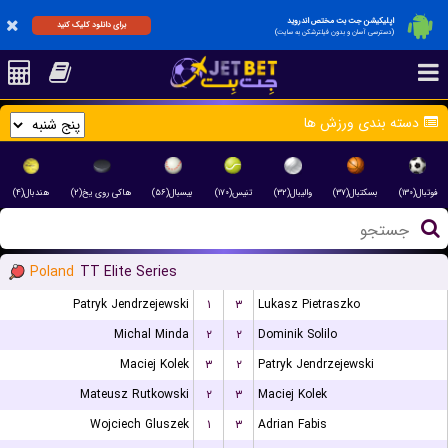
اپلیکیشن جت بت مختص اندروید
برای دانلود کلیک کنید
(دسترسی آسان و بدون فیلترشکن به سایت)
دسته بندی ورزش ها
فوتبال(۱۳۰)
بسکتبال(۳۷)
والیبال(۳۲)
تنیس(۱۷۰)
بیسبال(۵۶)
هاکی روی یخ(۲)
هندبال(۴)
Poland
TT Elite Series
Patryk Jendrzejewski
۱
۳
Lukasz Pietraszko
Michal Minda
۲
۲
Dominik Solilo
Maciej Kolek
۳
۲
Patryk Jendrzejewski
Mateusz Rutkowski
۲
۳
Maciej Kolek
Wojciech Gluszek
۱
۳
Adrian Fabis