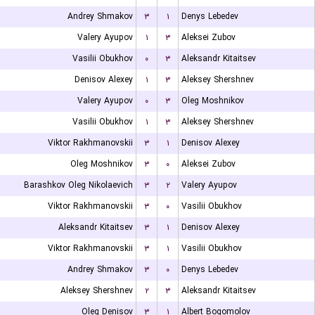
Andrey Shmakov
۳
۱
Denys Lebedev
Valery Ayupov
۱
۳
Aleksei Zubov
Vasilii Obukhov
۰
۳
Aleksandr Kitaitsev
Denisov Alexey
۱
۳
Aleksey Shershnev
Valery Ayupov
۰
۳
Oleg Moshnikov
Vasilii Obukhov
۱
۳
Aleksey Shershnev
Viktor Rakhmanovskii
۳
۱
Denisov Alexey
Oleg Moshnikov
۳
۰
Aleksei Zubov
Barashkov Oleg Nikolaevich
۳
۲
Valery Ayupov
Viktor Rakhmanovskii
۳
۰
Vasilii Obukhov
Aleksandr Kitaitsev
۳
۱
Denisov Alexey
Viktor Rakhmanovskii
۳
۱
Vasilii Obukhov
Andrey Shmakov
۳
۰
Denys Lebedev
Aleksey Shershnev
۲
۳
Aleksandr Kitaitsev
Oleg Denisov
۳
۱
Albert Bogomolov