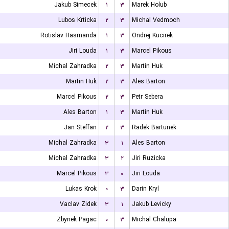
Jakub Simecek
۱
۳
Marek Holub
Lubos Krticka
۲
۳
Michal Vedmoch
Rotislav Hasmanda
۱
۳
Ondrej Kucirek
Jiri Louda
۱
۳
Marcel Pikous
Michal Zahradka
۲
۳
Martin Huk
Martin Huk
۲
۳
Ales Barton
Marcel Pikous
۲
۳
Petr Sebera
Ales Barton
۱
۳
Martin Huk
Jan Steffan
۲
۳
Radek Bartunek
Michal Zahradka
۳
۱
Ales Barton
Michal Zahradka
۳
۲
Jiri Ruzicka
Marcel Pikous
۳
۰
Jiri Louda
Lukas Krok
۰
۳
Darin Kryl
Vaclav Zidek
۳
۱
Jakub Levicky
Zbynek Pagac
۰
۳
Michal Chalupa