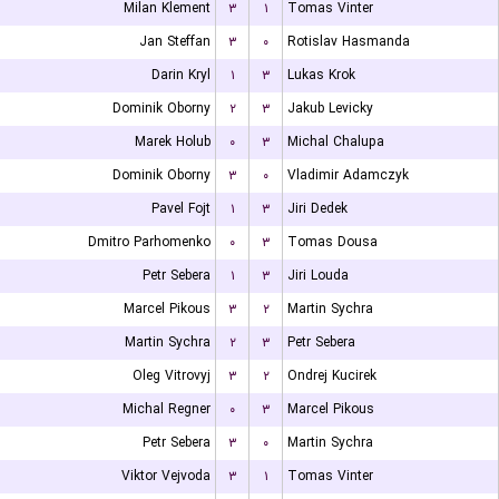
Milan Klement
۳
۱
Tomas Vinter
Jan Steffan
۳
۰
Rotislav Hasmanda
Darin Kryl
۱
۳
Lukas Krok
Dominik Oborny
۲
۳
Jakub Levicky
Marek Holub
۰
۳
Michal Chalupa
Dominik Oborny
۳
۰
Vladimir Adamczyk
Pavel Fojt
۱
۳
Jiri Dedek
Dmitro Parhomenko
۰
۳
Tomas Dousa
Petr Sebera
۱
۳
Jiri Louda
Marcel Pikous
۳
۲
Martin Sychra
Martin Sychra
۲
۳
Petr Sebera
Oleg Vitrovyj
۳
۲
Ondrej Kucirek
Michal Regner
۰
۳
Marcel Pikous
Petr Sebera
۳
۰
Martin Sychra
Viktor Vejvoda
۳
۱
Tomas Vinter