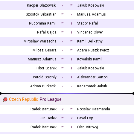
Kacper Glazowski
۰
۳
Jakub Kosowski
Szostok Sebastian
۳
۰
Mariusz Adamus
Rudomina Kamil
۳
۱
Stapor Rafal
Rafal Gajda
۳
۱
Vincenec Oliver
Miroslaw Warzecha
۰
۳
Kamil Delikatny
Milosz Cesarz
۰
۳
Adam Ruszkiewicz
Mariusz Adamus
۳
۱
Kowalski Kamil
Tibor Spanik
۳
۱
Jakub Kosowski
Witold Stechly
۰
۱
Aleksander Barton
Adrian Burkacki
-
-
Kaczmarek Jakub
Czech Republic
Pro League
Radek Bartunek
۲
۳
Rotislav Hasmanda
Jiri Dedek
۳
۲
Pavel Fojt
Radek Bartunek
۳
۱
Oleg Vitrovyj