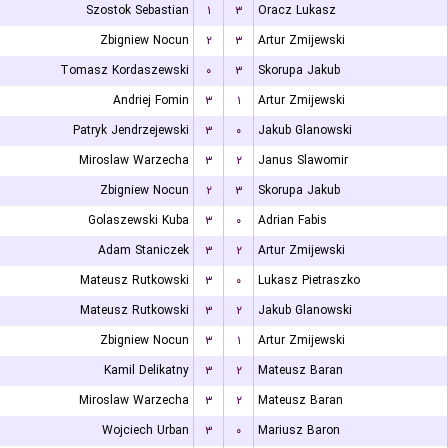
Szostok Sebastian
۱
۳
Oracz Lukasz
Zbigniew Nocun
۲
۳
Artur Zmijewski
Tomasz Kordaszewski
۰
۳
Skorupa Jakub
Andriej Fomin
۳
۱
Artur Zmijewski
Patryk Jendrzejewski
۳
۰
Jakub Glanowski
Miroslaw Warzecha
۳
۲
Janus Slawomir
Zbigniew Nocun
۲
۳
Skorupa Jakub
Golaszewski Kuba
۳
۰
Adrian Fabis
Adam Staniczek
۳
۲
Artur Zmijewski
Mateusz Rutkowski
۳
۰
Lukasz Pietraszko
Mateusz Rutkowski
۳
۲
Jakub Glanowski
Zbigniew Nocun
۳
۱
Artur Zmijewski
Kamil Delikatny
۳
۲
Mateusz Baran
Miroslaw Warzecha
۳
۲
Mateusz Baran
Wojciech Urban
۳
۰
Mariusz Baron