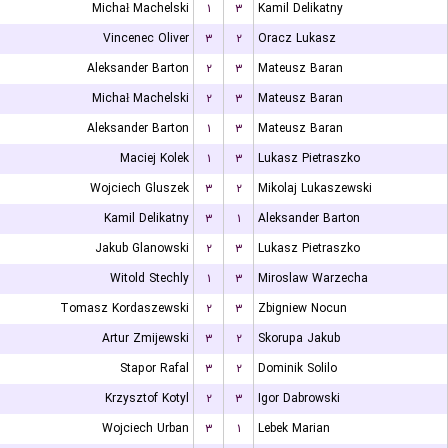
Michał Machelski
۱
۳
Kamil Delikatny
Vincenec Oliver
۳
۲
Oracz Lukasz
Aleksander Barton
۲
۳
Mateusz Baran
Michał Machelski
۲
۳
Mateusz Baran
Aleksander Barton
۱
۳
Mateusz Baran
Maciej Kolek
۱
۳
Lukasz Pietraszko
Wojciech Gluszek
۳
۲
Mikolaj Lukaszewski
Kamil Delikatny
۳
۱
Aleksander Barton
Jakub Glanowski
۲
۳
Lukasz Pietraszko
Witold Stechly
۱
۳
Miroslaw Warzecha
Tomasz Kordaszewski
۲
۳
Zbigniew Nocun
Artur Zmijewski
۳
۲
Skorupa Jakub
Stapor Rafal
۳
۲
Dominik Solilo
Krzysztof Kotyl
۲
۳
Igor Dabrowski
Wojciech Urban
۳
۱
Lebek Marian