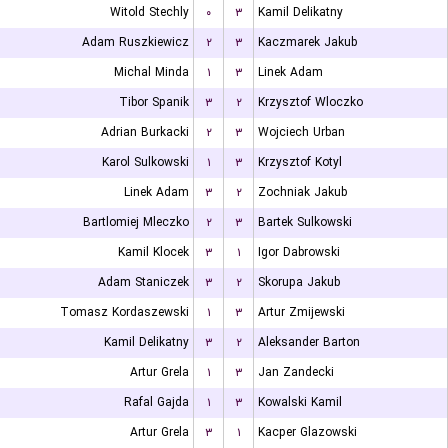
Witold Stechly
۰
۳
Kamil Delikatny
Adam Ruszkiewicz
۲
۳
Kaczmarek Jakub
Michal Minda
۱
۳
Linek Adam
Tibor Spanik
۳
۲
Krzysztof Wloczko
Adrian Burkacki
۲
۳
Wojciech Urban
Karol Sulkowski
۱
۳
Krzysztof Kotyl
Linek Adam
۳
۲
Zochniak Jakub
Bartlomiej Mleczko
۲
۳
Bartek Sulkowski
Kamil Klocek
۳
۱
Igor Dabrowski
Adam Staniczek
۳
۲
Skorupa Jakub
Tomasz Kordaszewski
۱
۳
Artur Zmijewski
Kamil Delikatny
۳
۲
Aleksander Barton
Artur Grela
۱
۳
Jan Zandecki
Rafal Gajda
۱
۳
Kowalski Kamil
Artur Grela
۳
۱
Kacper Glazowski