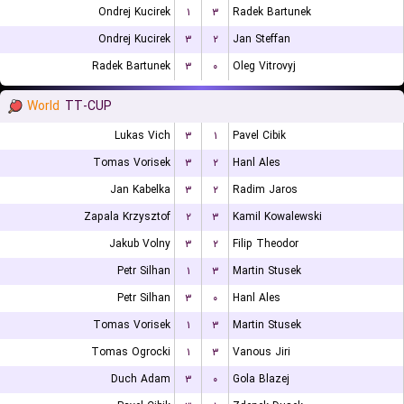
Ondrej Kucirek
۱
۳
Radek Bartunek
Ondrej Kucirek
۳
۲
Jan Steffan
Radek Bartunek
۳
۰
Oleg Vitrovyj
World
TT-CUP
Lukas Vich
۳
۱
Pavel Cibik
Tomas Vorisek
۳
۲
Hanl Ales
Jan Kabelka
۳
۲
Radim Jaros
Zapala Krzysztof
۲
۳
Kamil Kowalewski
Jakub Volny
۳
۲
Filip Theodor
Petr Silhan
۱
۳
Martin Stusek
Petr Silhan
۳
۰
Hanl Ales
Tomas Vorisek
۱
۳
Martin Stusek
Tomas Ogrocki
۱
۳
Vanous Jiri
Duch Adam
۳
۰
Gola Blazej