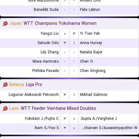
Sora Matsushima
-
-
Anders Lind
Benedikt Duda
-
-
Felix Lebrun
Japan
WTT Champions Yokohama Women
Yangzi Liu
۰
۳
Yi Tian Yeh
Satsuki Odo
۳
۱
Anna Hursey
Lily Zhang
-
-
Natalia Bajor
Miwa Harimoto
-
-
Chen Yi
Prithika Pavade
-
-
Chen Xingtong
Belarus
Liga Pro
Logunov Aleksandr Petrovich
۳
۱
Mikhail Galimov
Laos
WTT Feeder Vientiane Mixed Doubles
Yokotani J./Fujita C.
۳
۰
Gupta A./Varghese J.
Nam S./Yoo S.
۳
۰
Tancharoen S./Aueawiriyayothin W.